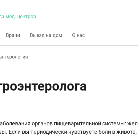
са мед. центров
Врачи
Выезд на дом
О нас
энтерология
троэнтеролога
заболевания органов пищеварительной системы: жел
. Если вы периодически чувствуете боли в животе,