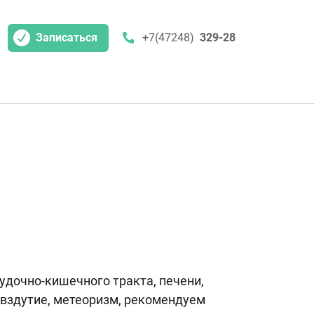
Записаться
+7(47248)
329-28
удочно-кишечного тракта, печени,
 вздутие, метеоризм, рекомендуем