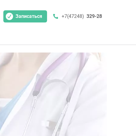
Записаться
+7(47248)
329-28