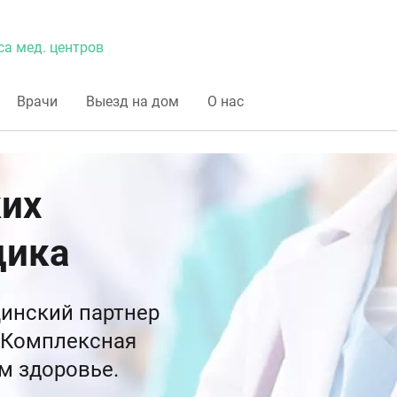
са мед. центров
Врачи
Выезд на дом
О нас
ких
дика
инский партнер
 Комплексная
м здоровье.